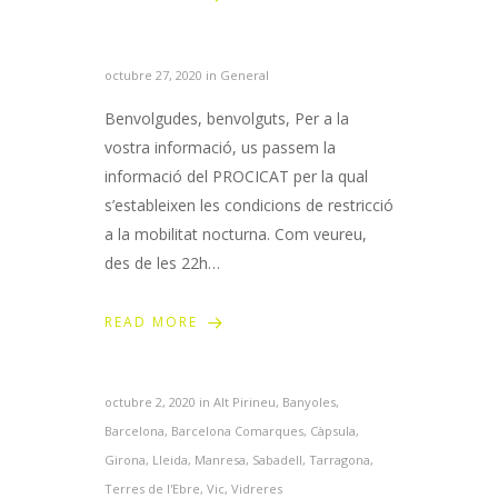
octubre 27, 2020 in
General
Benvolgudes, benvolguts, Per a la
vostra informació, us passem la
informació del PROCICAT per la qual
s’estableixen les condicions de restricció
a la mobilitat nocturna. Com veureu,
des de les 22h…
READ MORE
octubre 2, 2020 in
Alt Pirineu
,
Banyoles
,
Barcelona
,
Barcelona Comarques
,
Càpsula
,
Girona
,
Lleida
,
Manresa
,
Sabadell
,
Tarragona
,
Terres de l'Ebre
,
Vic
,
Vidreres