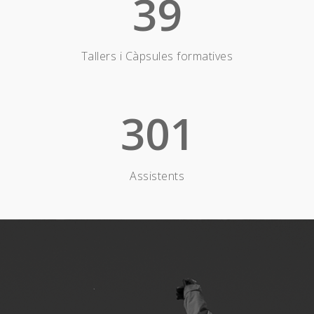
39
Tallers i Càpsules formatives
301
Assistents