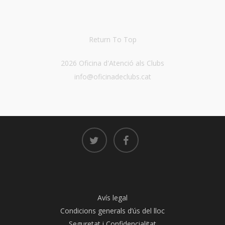
Return To Top
2026 Oficina d'Atenció als Clubs
info@oficinadeclubs.cat
Avís legal
Condicions generals d’ús del lloc
Seguretat i Confidencialitat