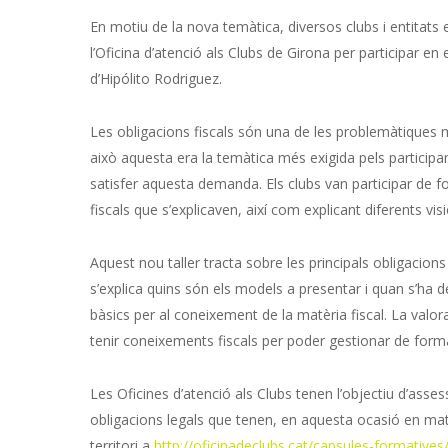
En motiu de la nova temàtica, diversos clubs i entitats
l’Oficina d’atenció als Clubs de Girona per participar en e
d’Hipólito Rodriguez.
Les obligacions fiscals són una de les problemàtiques 
això aquesta era la temàtica més exigida pels participant
satisfer aquesta demanda. Els clubs van participar de f
fiscals que s’explicaven, així com explicant diferents vi
Aquest nou taller tracta sobre les principals obligacions 
s’explica quins són els models a presentar i quan s’ha 
bàsics per al coneixement de la matèria fiscal. La valorac
tenir coneixements fiscals per poder gestionar de forma
Les Oficines d’atenció als Clubs tenen l’objectiu d’asse
obligacions legals que tenen, en aquesta ocasió en matèri
territori a
http://oficinadeclubs.cat/capsules-formatives