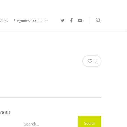
cines
Preguntes freqüents
0
va als
Search...