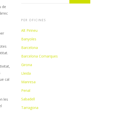
u de
càrrec
PER OFICINES
Alt Pirineu
per
Banyoles
eptes
Barcelona
titat.
Barcelona Comarques
Girona
ivitat,
s
Lleida
que cal
Manresa
Penal
Sabadell
ón les
el
Tarragona