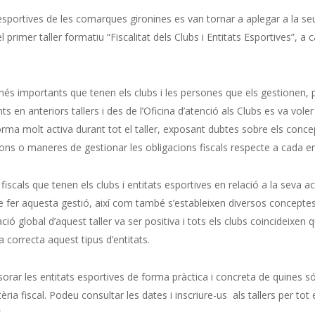
 esportives de les comarques gironines es van tornar a aplegar a la se
l primer taller formatiu “Fiscalitat dels Clubs i Entitats Esportives”, a 
més importants que tenen els clubs i les persones que els gestionen, 
s en anteriors tallers i des de l’Oficina d’atenció als Clubs es va voler
orma molt activa durant tot el taller, exposant dubtes sobre els conc
sions o maneres de gestionar les obligacions fiscals respecte a cada en
fiscals que tenen els clubs i entitats esportives en relació a la seva act
de fer aquesta gestió, així com també s’estableixen diversos concepte
ió global d’aquest taller va ser positiva i tots els clubs coincideixen 
 correcta aquest tipus d’entitats.
ssorar les entitats esportives de forma pràctica i concreta de quines s
a fiscal. Podeu consultar les dates i inscriure-us als tallers per tot 
/