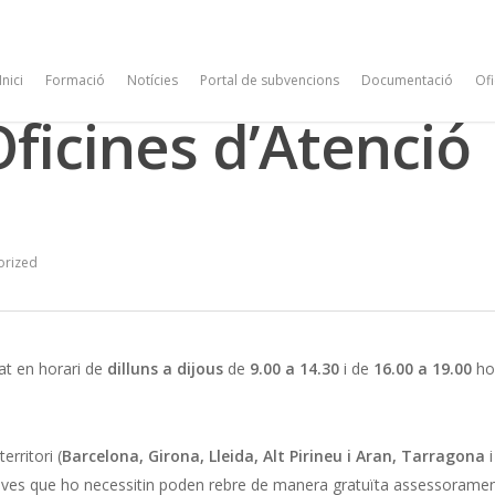
Inici
Formació
Notícies
Portal de subvencions
Documentació
Ofi
Oficines d’Atenció
orized
tat en horari de
dilluns a dijous
de
9.00
a 14.30
i de
16.00 a 19.00
hor
rritori (
Barcelona, Girona, Lleida, Alt Pirineu i Aran, Tarragona
i
ortives que ho necessitin poden rebre de manera gratuïta assessorame