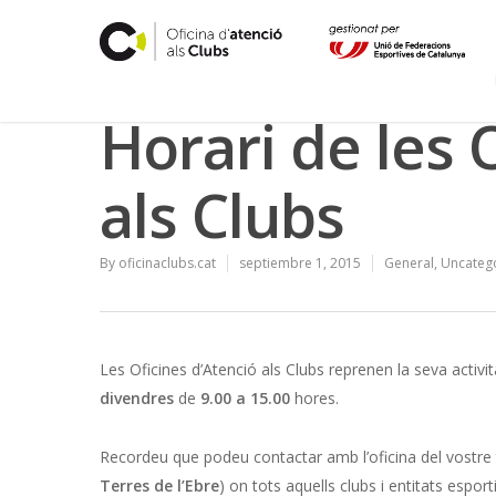
Horari de les 
als Clubs
By
oficinaclubs.cat
septiembre 1, 2015
General
,
Uncateg
Les Oficines d’Atenció als Clubs reprenen la seva activi
divendres
de
9.00 a 15.00
hores.
Recordeu que podeu contactar amb l’oficina del vostre te
Terres de l’Ebre
) on tots aquells clubs i entitats esp