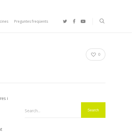
cines
Preguntes freqüents
0
es i
Search...
nt